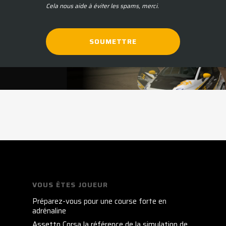
Cela nous aide à éviter les spams, merci.
SOUMETTRE
Ce
champ
devrait
être
laissé
vide
VOUS ÊTES JOUEUR
Préparez-vous pour une course forte en
adrénaline
Assetto Corsa la référence de la simulation de